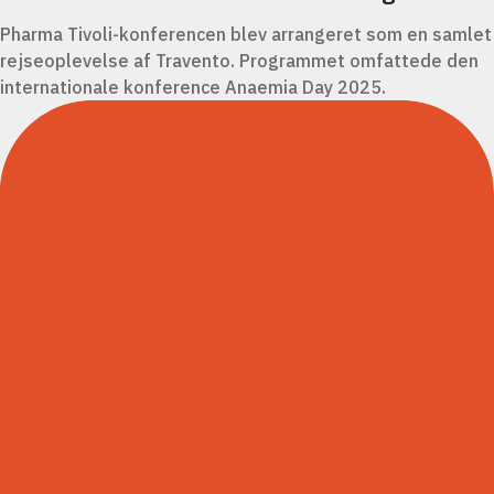
Pharma Tivoli-konferencen blev arrangeret som en samlet
rejseoplevelse af Travento. Programmet omfattede den
internationale konference Anaemia Day 2025.